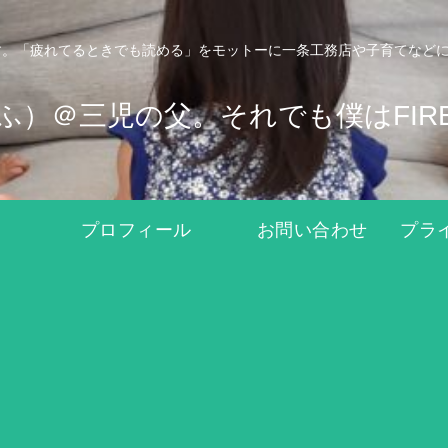
。「疲れてるときでも読める」をモットーに一条工務店や子育てなどにつ
ふぉふ）＠三児の父。それでも僕はFIR
プロフィール
お問い合わせ