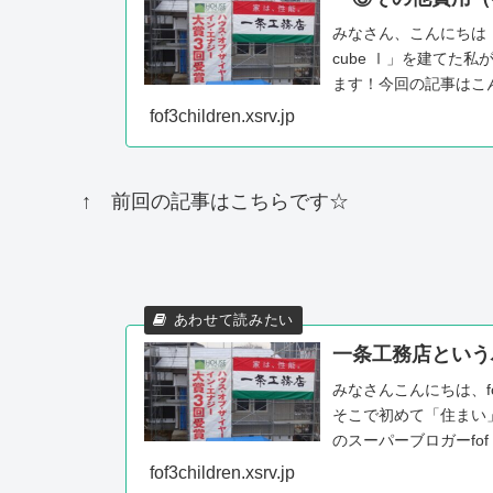
みなさん、こんにちは！f
cube Ⅰ」を建てた
ます！今回の記事はこ
いく...
fof3children.xsrv.jp
↑ 前回の記事はこちらです☆
一条工務店という
みなさんこんにちは、
そこで初めて「住まい
のスーパーブロガーf
ぜ（はーと）」と...
fof3children.xsrv.jp