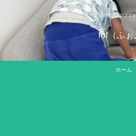
三児の父の雑記ブログです
fof（
ホーム