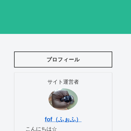
プロフィール
サイト運営者
fof（ふぉふ）
こんにちは☆