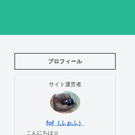
プロフィール
サイト運営者
fof（ふぉふ）
こんにちは☆