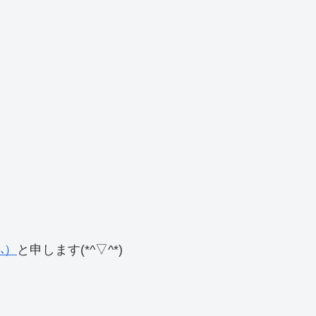
ふ）
と申します(*^▽^*)