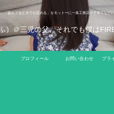
。「疲れてるときでも読める」をモットーに一条工務店や子育てなどにつ
ふぉふ）＠三児の父。それでも僕はFIR
プロフィール
お問い合わせ