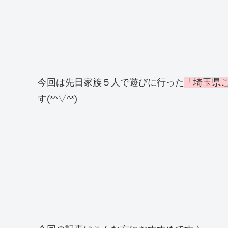
今回は先日家族５人で遊びに行った
「埼玉県
す(*^▽^*)