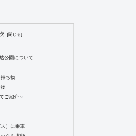
次
然公園について
い持ち物
ち物
てご紹介～
場
バス）に乗車
チックを堪能