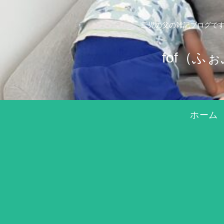
三児の父の雑記ブログです
fof（
ホーム