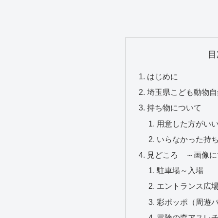
目
はじめに
埼玉県こども動物自
持ち物について
用意した方がい
いらなかった持
見どころ ～画像に
駐車場～入場
エントランス広
彩ポッポ（周遊
冒険の森アスレ